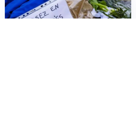
FRIZIONI TRA PAESI
Strage di Crans-Montana, la Svizzera nega all’Italia la
parte civile: Roma presenta ricorso
INDAGINE DIGOS
Terrorismo, arrestato 16enne comasco: accusato di
propaganda jihadista
NON SI FERMA LA TENSIONE
Crisi Ceuta, la Spagna attacca l’Italia: “Revochi i