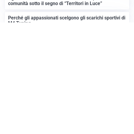
comunità sotto il segno di “Territori in Luce”
Perché gli appassionati scelgono gli scarichi sportivi di
M4 Tuning
Altre notizie
Prima Mantova
Registrazione tribunale:
Lecco 4/2018 3/13/2018
ROC:
15381
Direttore responsabile:
Daniele Pirola
Editore:
Media (iN) Srl