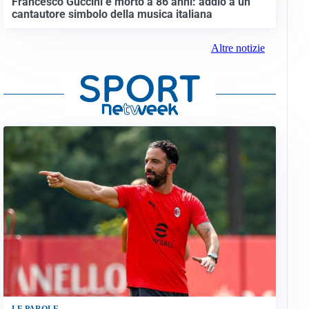
Francesco Guccini è morto a 86 anni: addio a un
cantautore simbolo della musica italiana
Altre notizie
LE PAROLE