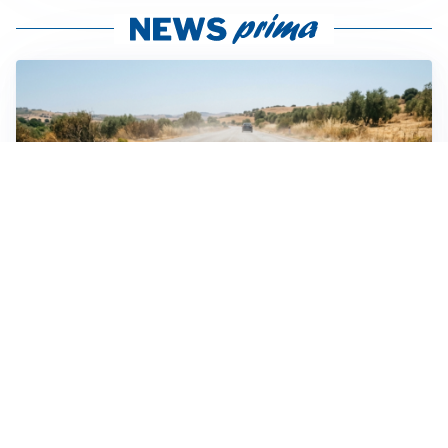
EMERGENZA CLIMATICA
Ondata di calore eccezionale sull’Italia: 19 città con
bollino rosso
VIOLENZA STRADALE
Nel Torinese aggressione automobilistica contro