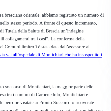
sa bresciana orientale, abbiamo registrato un numero di
 nello stesso periodo. A fronte di questo incremento,
i Tutela della Salute di Brescia un’indagine
li collegamenti tra i casi”. La conferma della
i Comuni limitrofi è stata data dall’assessore al
ia vai all’ospedale di Montichiari che ha insospettito i
to soccorso di Montichiari, la maggior parte delle
resa tra i comuni di Carpenedolo, Montichiari e
e persone visitate ai Pronto Soccorso o ricoverate
iore ai 60 anni, e, in molti casi, si tratta di soggetti con