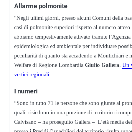
Allarme polmonite
“Negli ultimi giorni, presso alcuni Comuni della bas
casi di polmonite superiori rispetto al numero atteso
abbiamo tempestivamente attivato tramite l’Agenzia d
epidemiologica ed ambientale per individuare possibi
peculiarità di quanto sta accadendo a Montichiari e ne
Welfare di Regione Lombardia
Giulio Gallera
.
Un v
vertici regionali.
I numeri
“Sono in tutto 71 le persone che sono giunte al pron
quali risiedono in una porzione di territorio ricomp
Calvisano – ha proseguito Gallera – L’età media dell
presso i Presidi Ospedalieri del territorio risulta super