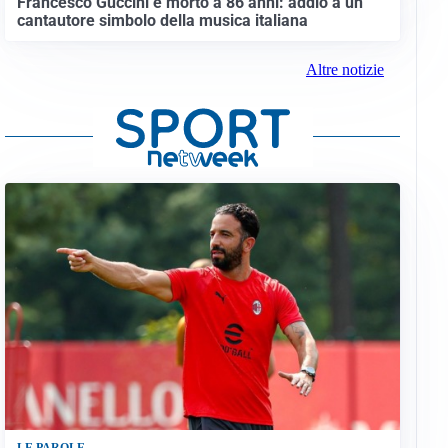
Francesco Guccini è morto a 86 anni: addio a un
cantautore simbolo della musica italiana
Altre notizie
LE PAROLE