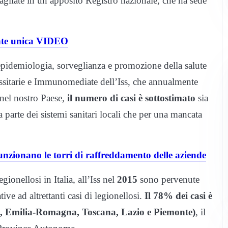
agliate in un apposito Registro nazionale, che ha sede
onte unica VIDEO
pidemiologia, sorveglianza e promozione della salute
rassitarie e Immunomediate dell’Iss, che annualmente
 nel nostro Paese,
il numero di casi è sottostimato
sia
parte dei sistemi sanitari locali che per una mancata
unzionano le torri di raffreddamento delle aziende
ionellosi in Italia, all’Iss nel
2015
sono pervenute
tive ad altrettanti casi di legionellosi.
Il 78% dei casi è
to, Emilia-Romagna, Toscana, Lazio e Piemonte)
, il