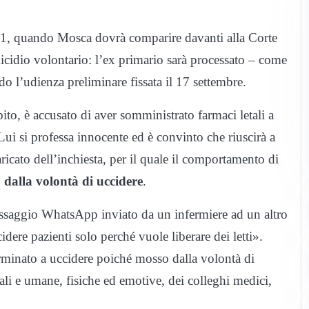
021, quando Mosca dovrà comparire davanti alla Corte
micidio volontario: l’ex primario sarà processato – come
do l’udienza preliminare fissata il 17 settembre.
bito, è accusato di aver somministrato farmaci letali a
Lui si professa innocente ed è convinto che riuscirà a
aricato dell’inchiesta, per il quale il comportamento di
 dalla volontà di uccidere
.
 messaggio WhatsApp inviato da un infermiere ad un altro
idere pazienti solo perché vuole liberare dei letti».
rminato a uccidere poiché mosso dalla volontà di
tali e umane, fisiche ed emotive, dei colleghi medici,