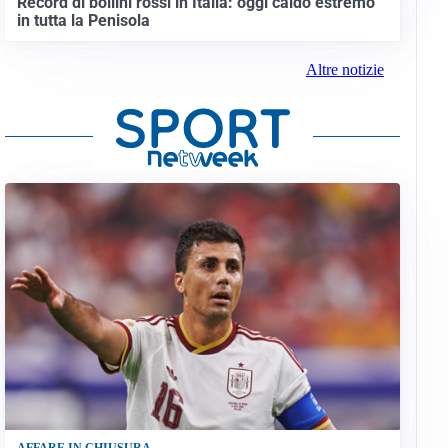
Record di bollini rossi in Italia: oggi caldo estremo
in tutta la Penisola
Altre notizie
AFFARE IN CHIUSURA