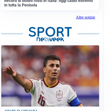
Record di bollini rossi in Italia: oggi caldo estremo
in tutta la Penisola
Altre notizie
AFFARE IN CHIUSURA