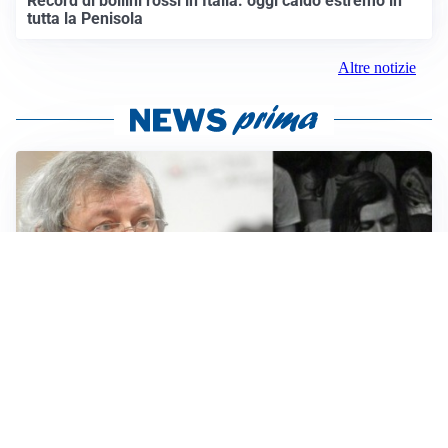
Record di bollini rossi in Italia: oggi caldo estremo in
tutta la Penisola
Altre notizie
LUTTO
Francesco Guccini è morto a 86 anni: addio a un