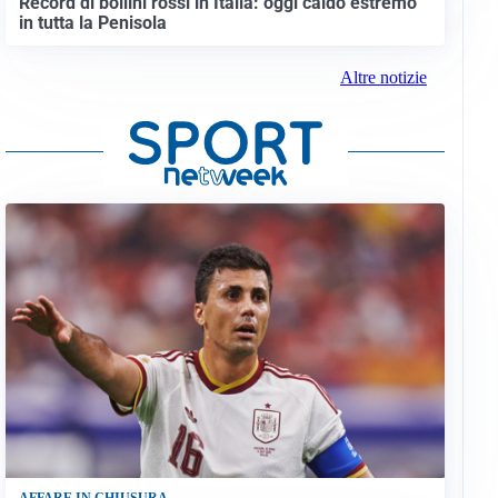
Record di bollini rossi in Italia: oggi caldo estremo
in tutta la Penisola
Altre notizie
AFFARE IN CHIUSURA