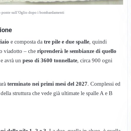
co ponte sull’Oglio dopo i bombardamenti
zione
iaio
e composta da
tre pile e due spalle
, quindi
ro viadotto – che
riprenderà le sembianze di quello
e avrà un
peso di 3600 tonnellate
, circa 900 ogni
sarà
terminato nei primi mesi del 2027
. Complessi ed
 della struttura che vede già ultimate le spalle A e B
i delle pile 1, 2 e 3
. La due, quella in alveo, è quella