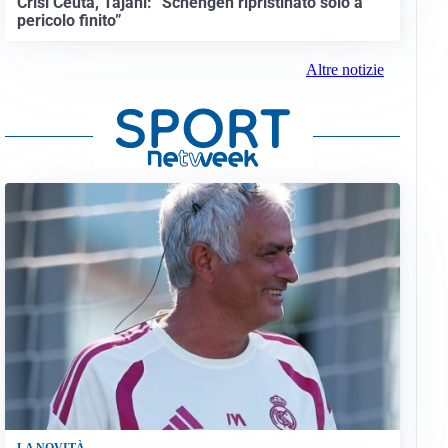
Crisi Ceuta, Tajani: “Schengen ripristinato solo a
pericolo finito”
Altre notizie
LA NOVITÀ