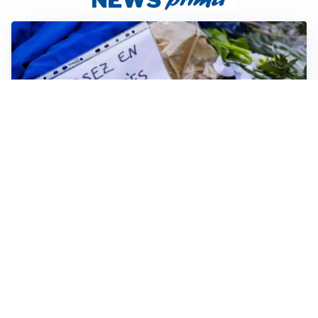
FRIZIONI TRA PAESI
Strage di Crans-Montana, la Svizzera nega all’Italia la
parte civile: Roma presenta ricorso
INDAGINE DIGOS
Terrorismo, arrestato 16enne comasco: accusato di
propaganda jihadista