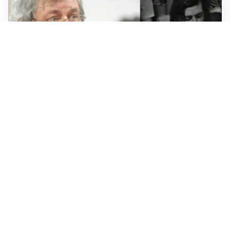
LUTTO
Francesco Guccini è morto a 86 anni: addio a un
cantautore simbolo della musica italiana
BAGARRE
Caso Delmastro, la Camera nega l’accesso alle chat:
scontro in Aula tra maggioranza e opposizioni
MEDIO ORIENTE
Stretto di Hormuz, Iran e Oman trovano un accordo
sulle rotte: si apre la possibilità di una tregua