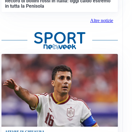
Record di bollini rossi in Italia: oggi caldo estremo
in tutta la Penisola
Altre notizie
AFFARE IN CHIUSURA