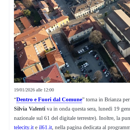
19/01/2026 alle 12:00
“
Dentro e Fuori dal Comune
” torna in Brianza pe
Silvia Valenti
va in onda questa sera, lunedì 19 genna
nazionale sul 61 del digitale terrestre). Inoltre, la pun
telecity.it
e
il61.it
, nella pagina dedicata al program