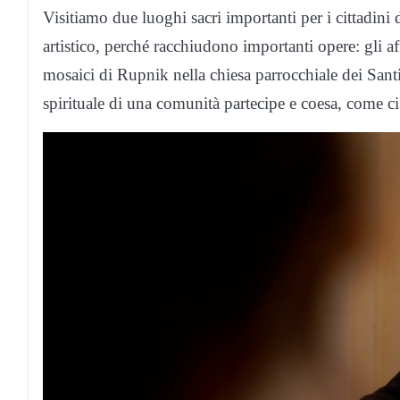
Visitiamo due luoghi sacri importanti per i cittadini 
artistico, perché racchiudono importanti opere: gli aff
mosaici di Rupnik nella chiesa parrocchiale dei San
spirituale di una comunità partecipe e coesa, come c