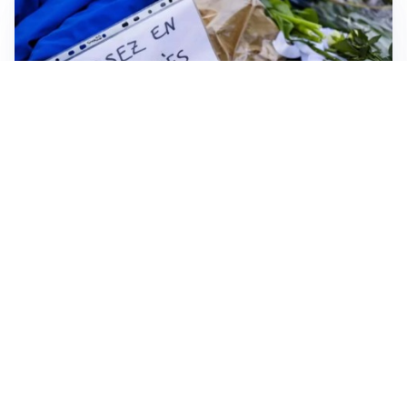
FRIZIONI TRA PAESI
Strage di Crans-Montana, la Svizzera nega all’Italia la
parte civile: Roma presenta ricorso
INDAGINE DIGOS
Terrorismo, arrestato 16enne comasco: accusato di
propaganda jihadista
NON SI FERMA LA TENSIONE
Crisi Ceuta, la Spagna attacca l’Italia: “Revochi i