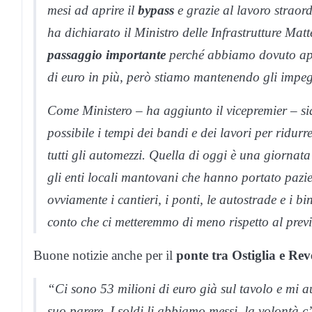
mesi ad aprire il
bypass
e grazie al lavoro straordi
ha dichiarato il Ministro delle Infrastrutture Mat
passaggio importante
perché abbiamo dovuto app
di euro in più, però stiamo mantenendo gli impeg
Come Ministero – ha aggiunto il vicepremier – si
possibile i tempi dei bandi e dei lavori per ridurre
tutti gli automezzi. Quella di oggi è una giornata
gli enti locali mantovani che hanno portato paz
ovviamente i cantieri, i ponti, le autostrade e i b
conto che ci metteremmo di meno rispetto al previ
Buone notizie anche per il
ponte tra Ostiglia e Rev
“Ci sono 53 milioni di euro già sul tavolo e mi 
suo parere. I soldi li abbiamo messi, la volontà c