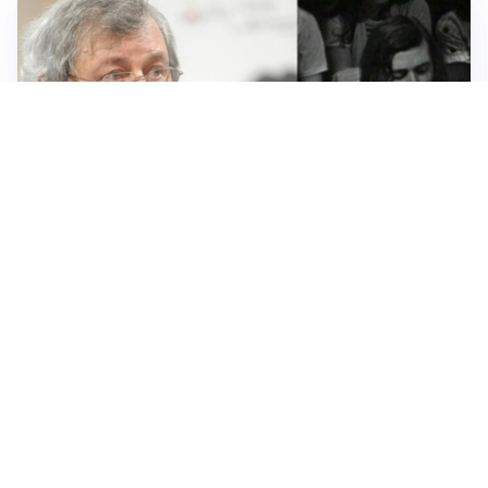
LUTTO
Francesco Guccini è morto a 86 anni: addio a un
cantautore simbolo della musica italiana
BAGARRE
Caso Delmastro, la Camera nega l’accesso alle chat:
scontro in Aula tra maggioranza e opposizioni
MEDIO ORIENTE
Stretto di Hormuz, Iran e Oman trovano un accordo