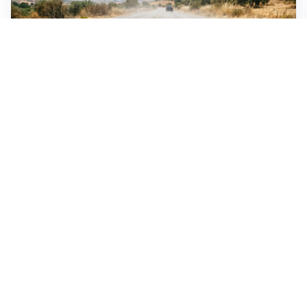
EMERGENZA CLIMATICA
Ondata di calore eccezionale sull’Italia: 19 città con
bollino rosso
VIOLENZA STRADALE
Nel Torinese aggressione automobilistica contro
quattro ciclisti riapre dibattito sulla sicurezza
SICUREZZA NAVALE
Hormuz riapre solo se gli USA cambiano condotta: le
condizioni di Teheran