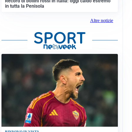
Record di bollini rossi in Italia: oggi caldo estremo
in tutta la Penisola
Altre notizie
RINNOVO IN VISTA