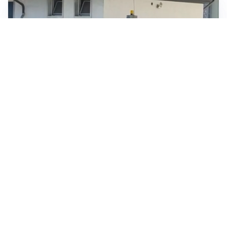
TRAGEDIA
Incidenti sul lavoro, operaio muore schiacciato da
alcune lastre di marmo a Carrara
IN GERMANIA
Aeroporto Lipsia: un drone urta un cargo DHL, un altro
trovato con esplosivo vicino a un aereo ucraino
NUOVI MARGINI DI FLESSIBILITÀ